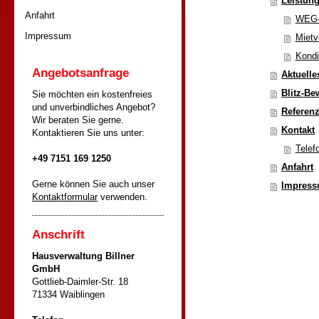
Leistun
Anfahrt
WEG-
Impressum
Mietv
Kondi
Angebotsanfrage
Aktuelle
Blitz-B
Sie möchten ein kostenfreies
und unverbindliches Angebot?
Referen
Wir beraten Sie gerne.
Kontakt
Kontaktieren Sie uns unter:
Telef
+49 7151 169 1250
Anfahrt
Gerne können Sie auch unser
Impres
Kontaktformular
verwenden.
Anschrift
Hausverwaltung Billner
GmbH
Gottlieb-Daimler-Str. 18
71334 Waiblingen